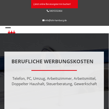
Skip
Jetzt online Beratungstermin buchen!
to
040/5332464
content
info@lohi-hamburg.de
Open
Close
mobile
mobile
menu
menu
BERUFLICHE WERBUNGSKOSTEN
Telefon, PC, Umzug, Arbeitszimmer, Arbeitsmittel,
Doppelter Haushalt, Steuerberatung, Gewerkschaft