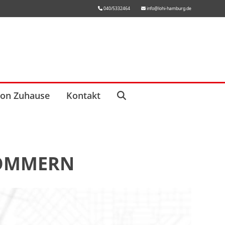
040/5332464
info@lohi-hamburg.de
von Zuhause
Kontakt
POMMERN