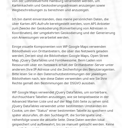
von der Lohnsteuerhilfe Hamburg verarbeitet werden, um
Kartenkacheln und Geokodierungsadressen anzuzeigen sowie
Wegbeschreibungen zu berechnen und anzuzeigen.
Ich bin damit einverstanden, dass meine persönlichen Daten, die
über Karten-API-Aufrufe bereitgestellt werden, vom API-Anbieter
zum Zwecke der Geokodierung (Konvertierung von Adressen in
Koordinaten), der umgekehrten Geokodierung und der Generierung
von Anweisungen verarbeitet werden.
Einige visuelle Komponenten von WP Google Maps verwenden
Bibliotheken von Drittanbietern, die über das Netzwerk geladen
werden. Derzeit sind die Bibliotheken Google Maps, Open Street
Map, jQuery DataTables und FontAwesome. Beim Laden von
Ressourcen über ein Netzwerk erhält der Drittanbieter-Server unter
anderem Ihre IP-Adresse und die Zeichenfolge des Benutzeragenten.
Bitte lesen Sie in den Datenschutzbestimmungen der jeweiligen
Bibliotheken nach, wie diese Daten verwenden und wie Sie Ihre
Rechte gemäß den Bestimmungen der DSGVO ausüben.
WP Google Maps verwendet jQuery DataTables, um sortierbare,
durchsuchbare Tabellen anzuzeigen, wie sie beispielsweise in der
Advanced Marker-Liste und auf der Map Edit-Seite zu sehen sind.
jQuery DataTables verwendet unter bestimmten Umständen ein
Cookie, um den "Status" einer bestimmten Tabelle zu speichern und
später abzurufen, dh den Suchbegriff, die Sortierspalte und -
reihenfolge sowie die aktuelle Seite. Diese Daten werden lokal
gespeichert und aufbewahrt, bis sie manuell gelöscht werden. Keine