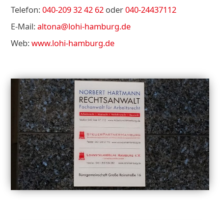
Telefon:
040-209 32 42 62
oder
040-24437112
E-Mail:
altona@lohi-hamburg.de
Web:
www.lohi-hamburg.de