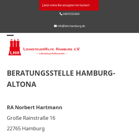
Skip
Jetzt online Beratungstermin buchen!
to
040/5332464
content
info@lohi-hamburg.de
Open
Close
mobile
mobile
menu
menu
BERATUNGSSTELLE HAMBURG-
ALTONA
RA Norbert Hartmann
Große Rainstraße 16
22765 Hamburg