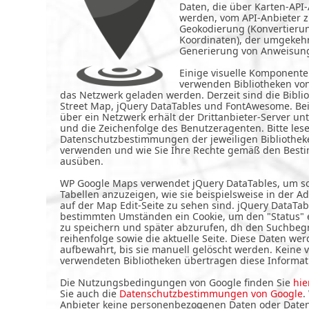
Daten, die über Karten-API-
werden, vom API-Anbieter 
Geokodierung (Konvertieru
Koordinaten), der umgekeh
Generierung von Anweisung
Einige visuelle Komponent
verwenden Bibliotheken von
das Netzwerk geladen werden. Derzeit sind die Bibl
Street Map, jQuery DataTables und FontAwesome. Be
über ein Netzwerk erhält der Drittanbieter-Server un
und die Zeichenfolge des Benutzeragenten. Bitte lese
Datenschutzbestimmungen der jeweiligen Bibliothek
verwenden und wie Sie Ihre Rechte gemäß den Bes
ausüben.
WP Google Maps verwendet jQuery DataTables, um so
Tabellen anzuzeigen, wie sie beispielsweise in der 
auf der Map Edit-Seite zu sehen sind. jQuery DataTa
bestimmten Umständen ein Cookie, um den "Status" 
zu speichern und später abzurufen, dh den Suchbegrif
reihenfolge sowie die aktuelle Seite. Diese Daten we
aufbewahrt, bis sie manuell gelöscht werden. Keine
verwendeten Bibliotheken übertragen diese Informat
Die Nutzungsbedingungen von Google finden Sie
hie
Sie auch die
Datenschutzbestimmungen von Google
.
Anbieter keine personenbezogenen Daten oder Daten,