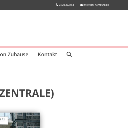
040/5332464
info@lohi-hamburg.de
von Zuhause
Kontakt
ZENTRALE)