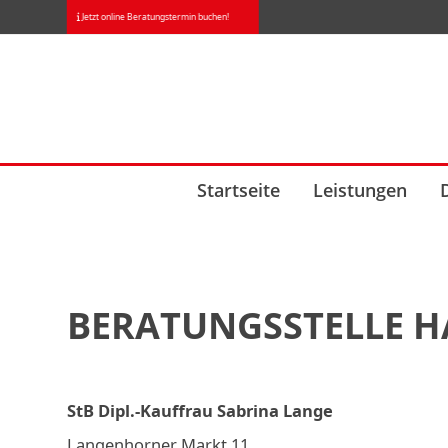
Skip
Jetzt online Beratungstermin buchen!
to
content
Startseite
Leistungen
BERATUNGSSTELLE 
StB Dipl.-Kauffrau Sabrina Lange
Langenhorner Markt 11