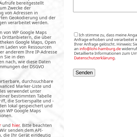
Aufrufe bereitgestellt
zum Zwecke der
ng von Adressen in
rten Geokodierung und der
en verarbeitet werden.
en von WP Google Maps
Ich stimme zu, dass meine Ang
 Drittanbietern, die über
Anfrage erhoben und verarbeitet 
iotheken Google Maps, Open
Ihrer Anfrage gelöscht. Hinweis: Si
im Laden von Ressourcen
an
info@lohi-hamburg.de
widerruf
ter anderem Ihre IP-Adresse
Detaillierte Informationen zum Um
n Sie in den
Datenschutzerklärung
.
en nach, wie diese Daten
timmungen der DSGVO
rtierbare, durchsuchbare
Advanced Marker-Liste und
bles verwendet unter
einer bestimmten Tabelle
f, die Sortierspalte und -
rden lokal gespeichert und
 von WP Google Maps
ionen.
r
und
hier
. Bitte beachten
 Wir senden dem API-
 die Ihr Gerät eindeutig